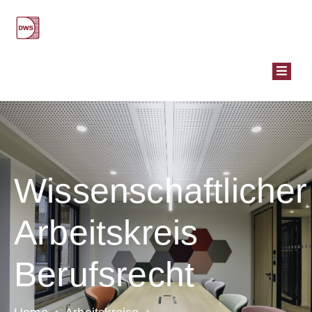
STEUER­
RECHTS­
GUT­
ACH­
TEN
ARBEITSKREISE
PUBLIKATIONEN
Wissenschaftlicher
WISSENSCHAFTSPREIS
VERANSTALTUNGEN
Arbeitskreis
ÜBER
UNS
Berufsrecht