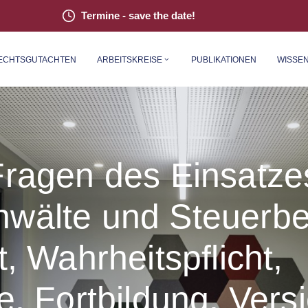
Termine - save the date!
ECHTS­GUT­ACH­TEN
ARBEITSKREISE
PUBLIKATIONEN
WISSE
Fragen des Einsatze
nwälte und Steuerbe
t, Wahrheitspflicht,
e, Fortbildung, Vers