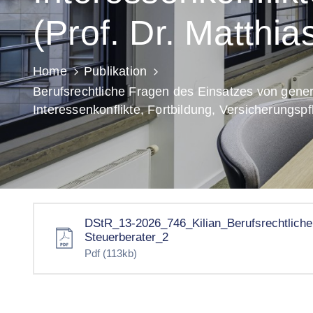
(Prof. Dr. Matthias
Home
Publikation
Berufsrechtliche Fragen des Einsatzes von genera
Interessenkonflikte, Fortbildung, Versicherungspfli
DStR_13-2026_746_Kilian_Berufsrechtliche
Steuerberater_2
Pdf
(113kb)