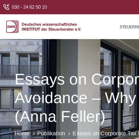
030 - 24 62 50 10
STEUER­R
Essays on Corpor
Avoidance – Why 
(Anna Feller)
Home
Publikation
Essays on Corporate Tax 