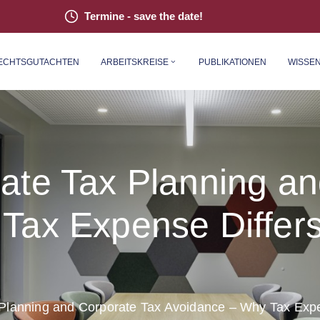
Termine - save the date!
ECHTS­GUT­ACH­TEN
ARBEITSKREISE
PUBLIKATIONEN
WISSE
ate Tax Planning an
Tax Expense Differs
Planning and Corporate Tax Avoidance – Why Tax Expen