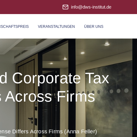
info@dws-institut.de
NSCHAFTSPREIS
VERANSTALTUNGEN
ÜBER UNS
d Corporate Tax
 Across Firms
se Differs Across Firms (Anna Feller)