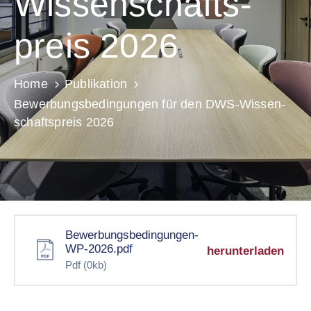
Wissen­schafts­
preis 2026
Home
Publikation
Bewerbungs­be­dingungen für den DWS-Wissen­
schafts­preis 2026
Bewerbungsbedingungen-
WP-2026.pdf
herunterladen
Pdf
(0kb)