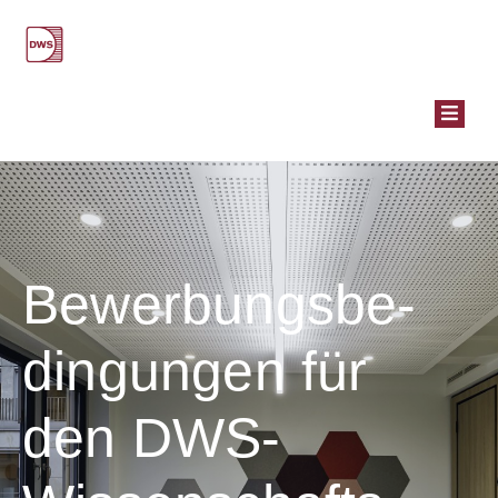
STEUER­
RECHTS­
GUT­
ACH­
TEN
ARBEITSKREISE
PUBLIKATIONEN
Bewerbungs­be­
WISSENSCHAFTSPREIS
VERANSTALTUNGEN
dingungen für
ÜBER
UNS
den DWS-